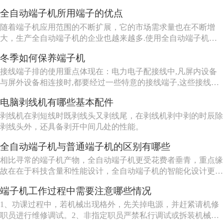
全自动端子机所用端子的优点
随着端子机应用范围的不断扩展，它的市场需求量也在不断增
大，生产全自动端子机的企业也越来越多.使用全自动端子机可
以进行自动剥线，也可以提高工作效率，同时还能够减少人工劳
冬季如何保养端子机
动，避免人力资源的浪费，为企业创造更多的财富.我们来讲一
下全自动端子机所用端子的优点：。用户不只可根据需求挑选端
接线端子排的使用重点体现在：电力电子配接线中,凡屏内设备
子机不一样的参数...
与屏外设备相连接时,都要经过一些特意的接线端子,这些接线端
子组合起来,便称为端子排。端子排的作用即是将屏内设备和平
电脑剥线机有哪些基本配件
外设备的线路相连接，起到信息传输的作用。有了端子排，使得
接线雅观，爱护简便，在远间隔线之间的联接时主若是牢靠，施
剥线机在剥短线时既剥线头又剥线尾，在剥线机剥中剥的时辰除
工和爱护简便。
剥线头外，还具备剥开中间几处的性能。
全自动端子机与普通端子机的区别有哪些
相比寻常的端子机产物，全自动端子机更受花费者垂青，重点缘
故在在于科技含量和性能设计，全自动端子机的智能化设计更
多，比传统的端子机性能愈加改善，安稳性也得到大大升高，运
端子机工作过程中需要注意哪些情况
用起来简便、快捷，工作效率大大升高，在现代产业制作中，效
率即是企业发展的人命，为了促成企业更好的发展，就一定重视
1、功课过程中，若机械出现格外，先关掉电源，并赶紧请机修
全自动端子机的性...
职员进行维修调试。2、非指定职员严禁私行调试或拆装机械零